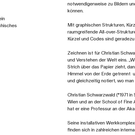
notwendigerweise zu Bildern un
können.
ein
Mit graphischen Strukturen, Kü
chisches
raumgreifende All-over-Struktur
Kürzel und Codes sind geradezu 
Zeichnen ist für Christian Schw
und Verstehen der Welt eins. „W
Strich über das Papier zieht, da
Himmel von der Erde getrennt un
und gleichzeitig notiert, wo man 
Christian Schwarzwald (*1971 in
Wien und an der School of Fine Ar
hat er eine Professur an der Ak
Seine installativen Werkkomplexe
finden sich in zahlreichen intern