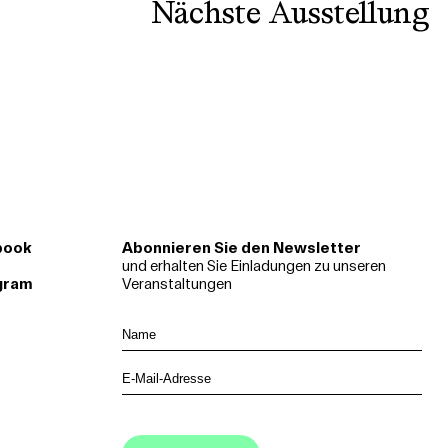
Nächste Ausstellung
book
Abonnieren Sie den Newsletter
und erhalten Sie Einladungen zu unseren
gram
Veranstaltungen
N
a
m
E
e
-
M
a
i