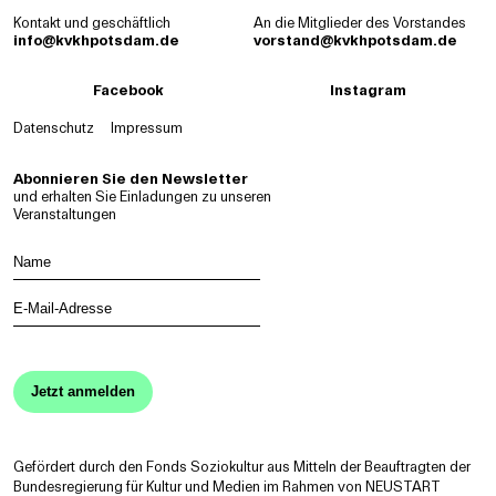
Kontakt und geschäftlich
An die Mitglieder des Vorstandes
info@kvkhpotsdam.de
vorstand@kvkhpotsdam.de
Facebook
Instagram
Datenschutz
Impressum
Abonnieren Sie den Newsletter
und erhalten Sie Einladungen zu unseren
Veranstaltungen
N
a
m
E
e
-
M
a
i
l
-
A
d
r
Gefördert durch den Fonds Soziokultur aus Mitteln der Beauftragten der
e
Bundesregierung für Kultur und Medien im Rahmen von NEUSTART
s