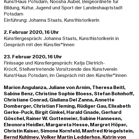
KunstHaus Potsdam, Noosha Aubel, Beigeordnete für
Bildung, Kultur, Jugend und Sport der Landeshauptstadt
Potsdam
Einführung: Johanna Staats, Kunsthistorikerin
2. Februar 2020, 16 Uhr
Künstlergespräch: Johanna Staats, Kunsthistorikerin in
Gespräch mit den Künstler*Innen
23. Februar 2020, 16 Uhr
Finissage und Künstlergespräch: Katja Dietrich-
KröcK, Stellvertretende Vorsitzende des Kunstverein
KunstHaus Potsdam, im Gespräch mit den Künstler*Innen
Marion Angulanza, Juliane von Arnim, Theresa Beitl,
Sabine Benz, Christine Sophie Bloess, Stefan Bohnhoff,
Christiane Conrad, Giuliana Del Zanna, Annette
Domberger, Christian Fleming, Rüdiger Gau, Elisabeth
Gerke-Puck, Birgit Ginkel, Harald Gnade, Gerhard
Göschel, Rainer W. Gottemeier, Sabine Hannesen,
Eleonora Heidler, Margareta Hesse, Margret Höper,
Christin Kaiser, Simone Kornfeld, Manfred Kriegelstein,
Bernd Kuhlmey, Volker Martin Ledderhos, Katrin von