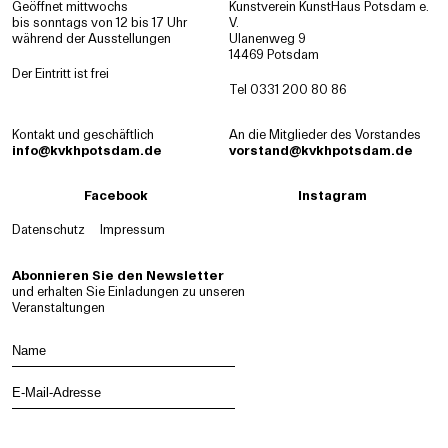
Geöffnet mittwochs
Kunstverein KunstHaus Potsdam e.
bis sonntags von 12 bis 17 Uhr
V.
während der Ausstellungen
Ulanenweg 9
14469 Potsdam
Der Eintritt ist frei
Tel 0331 200 80 86
Kontakt und geschäftlich
An die Mitglieder des Vorstandes
info@kvkhpotsdam.de
vorstand@kvkhpotsdam.de
Facebook
Instagram
Datenschutz
Impressum
Abonnieren Sie den Newsletter
und erhalten Sie Einladungen zu unseren
Veranstaltungen
N
a
m
E
e
-
M
a
i