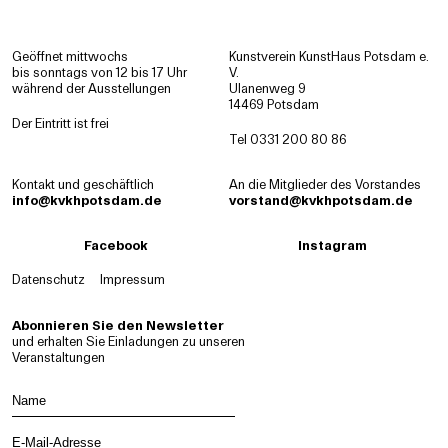
Geöffnet mittwochs
Kunstverein KunstHaus Potsdam e.
bis sonntags von 12 bis 17 Uhr
V.
während der Ausstellungen
Ulanenweg 9
14469 Potsdam
Der Eintritt ist frei
Tel 0331 200 80 86
Kontakt und geschäftlich
An die Mitglieder des Vorstandes
info@kvkhpotsdam.de
vorstand@kvkhpotsdam.de
Facebook
Instagram
Datenschutz
Impressum
Abonnieren Sie den Newsletter
und erhalten Sie Einladungen zu unseren
Veranstaltungen
N
a
m
E
e