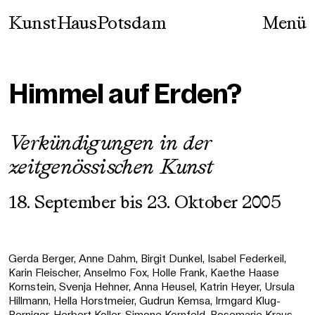
Skip
KunstHausPotsdam
Menü
to
content
Himmel auf Erden?
Verkündigungen in der
zeitgenössischen Kunst
18. September bis 23. Oktober 2005
Gerda Berger, Anne Dahm, Birgit Dunkel, Isabel Federkeil,
Karin Fleischer, Anselmo Fox, Holle Frank, Kaethe Haase
Kornstein, Svenja Hehner, Anna Heusel, Katrin Heyer, Ursula
Hillmann, Hella Horstmeier, Gudrun Kemsa, Irmgard Klug-
Berniger, Herbert Koller, Simone Kornfeld, Rosemarie Kraus,